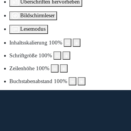
Überschriften hervorheben
Bildschirmleser
Lesemodus
Inhaltsskalierung
100
%
Schriftgröße
100
%
Zeilenhöhe
100
%
Buchstabenabstand
100
%
Diese Karte wird von Google Maps bereitgestellt.
Um sie anzuzeigen, müssen Sie die Nutzung von Google
Maps in den Datenschutzeinstellungen aktivieren.
Durch die Anzeige akzeptieren Sie die
Nutzungsbedingungen
von google.com.
Karte laden
Cookie-Einstellungen