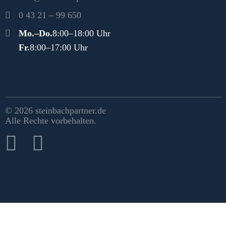
0 43 21 – 99 650
Öffnungszeiten
Mo.–Do.
8:00–18:00 Uhr
Fr.
8:00–17:00 Uhr
Rechtliches & Social Media
© 2026 steinbachpartner.de
Alle Rechte vorbehalten.