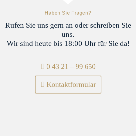
Sekretariat
Christien Hnida
c.hnida@steinbachpartner.de
Haben Sie Fragen?
04321 - 9965 -29
Rufen Sie uns gern an oder schreiben Sie
uns.
Wir sind heute bis 18:00 Uhr für Sie da!
Telefon:
0 43 21 – 99 650
Kontaktformular