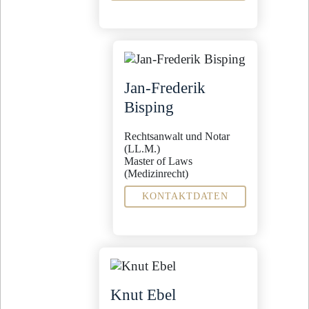
Fachanwältin für
Familienrecht
Miet- und
Wohnungseigentumsrecht
Weiterer Tätigkeitsschwerpunkt
Arbeitsrecht
Jan-Frederik
Sekretariat
Bisping
Shanna-Catharina Magaß
s.magass@steinbachpartner.de
Rechtsanwalt und Notar
04321 - 9965 -26
(LL.M.)
Master of Laws
(Medizinrecht)
KONTAKTDATEN
Fachanwalt für
Medizinrecht
Familienrecht
Weiterer
Tätigkeitsschwerpunkt
Versicherungsrecht
Knut Ebel
Sekretariat