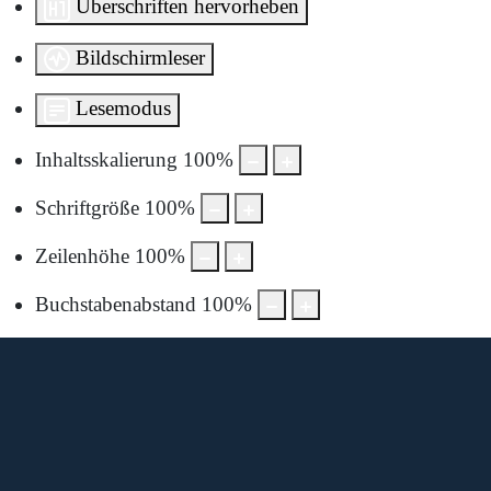
Überschriften hervorheben
Bildschirmleser
Lesemodus
Inhaltsskalierung
100
%
Schriftgröße
100
%
Zeilenhöhe
100
%
Buchstabenabstand
100
%
Diese Karte wird von Google Maps bereitgestellt.
Um sie anzuzeigen, müssen Sie die Nutzung von Google
Maps in den Datenschutzeinstellungen aktivieren.
Durch die Anzeige akzeptieren Sie die
Nutzungsbedingungen
von google.com.
Karte laden
Cookie-Einstellungen