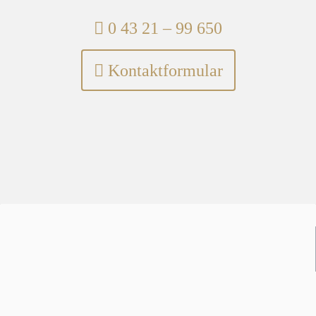
Telefon:
0 43 21 – 99 650
Kontaktformular
Partner