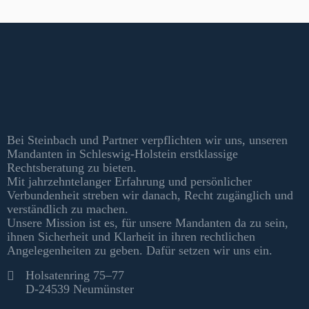
Kontakt & Informationen
Bei Steinbach und Partner verpflichten wir uns, unseren
Mandanten in Schleswig-Holstein erstklassige
Rechtsberatung zu bieten.
Mit jahrzehntelanger Erfahrung und persönlicher
Verbundenheit streben wir danach, Recht zugänglich und
verständlich zu machen.
Unsere Mission ist es, für unsere Mandanten da zu sein,
ihnen Sicherheit und Klarheit in ihren rechtlichen
Angelegenheiten zu geben. Dafür setzen wir uns ein.
Kontakt
Holsatenring 75–77
D-24539 Neumünster