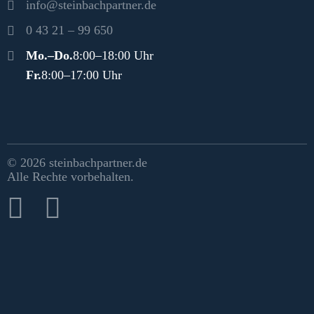
info@steinbachpartner.de
0 43 21 – 99 650
Öffnungszeiten
Mo.–Do.
8:00–18:00 Uhr
Fr.
8:00–17:00 Uhr
Rechtliches & Social Media
© 2026 steinbachpartner.de
Alle Rechte vorbehalten.