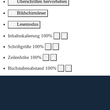
Überschriften hervorheben
Bildschirmleser
Lesemodus
Inhaltsskalierung
100
%
Schriftgröße
100
%
Zeilenhöhe
100
%
Buchstabenabstand
100
%
Diese Karte wird von Google Maps bereitgestellt.
Um sie anzuzeigen, müssen Sie die Nutzung von Google
Maps in den Datenschutzeinstellungen aktivieren.
Durch die Anzeige akzeptieren Sie die
Nutzungsbedingungen
von google.com.
Karte laden
Cookie-Einstellungen