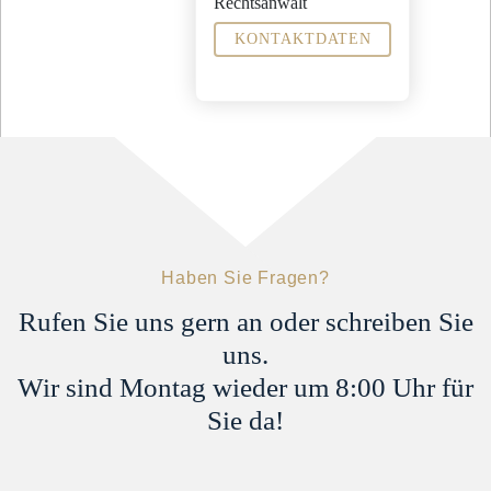
Rechtsanwalt
KONTAKTDATEN
Fachanwalt für
Arbeitsrecht
Familienrecht
Weitere
Tätigkeitsschwerpunkte
Sozialrecht
Allgemeines Zivilrecht
Sekretariat
Christien Hnida
c.hnida@steinbachpartner.de
Haben Sie Fragen?
04321 - 9965 -29
Rufen Sie uns gern an oder schreiben Sie
uns.
Wir sind Montag wieder um 8:00 Uhr für
Sie da!