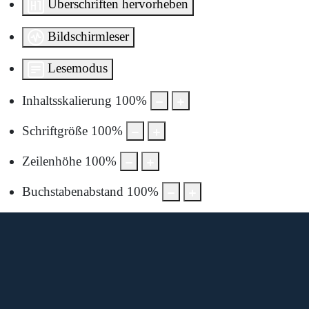
Überschriften hervorheben
Bildschirmleser
Lesemodus
Inhaltsskalierung
100
%
Schriftgröße
100
%
Zeilenhöhe
100
%
Buchstabenabstand
100
%
Diese Karte wird von Google Maps bereitgestellt.
Um sie anzuzeigen, müssen Sie die Nutzung von Google
Maps in den Datenschutzeinstellungen aktivieren.
Durch die Anzeige akzeptieren Sie die
Nutzungsbedingungen
von google.com.
Karte laden
Cookie-Einstellungen