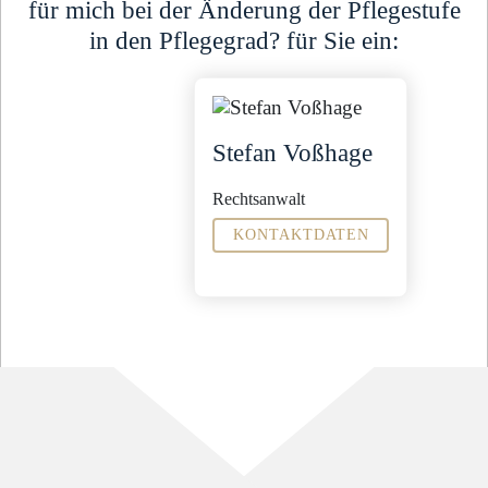
für mich bei der Änderung der Pflegestufe
in den Pflegegrad? für Sie ein:
Stefan Voßhage
Rechtsanwalt
KONTAKTDATEN
Fachanwalt für
Arbeitsrecht
Familienrecht
Weitere
Tätigkeitsschwerpunkte
Sozialrecht
Allgemeines Zivilrecht
Sekretariat
Christien Hnida
c.hnida@steinbachpartner.de