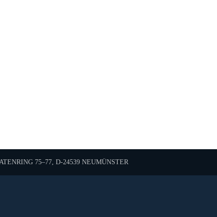
TENRING 75–77, D-24539 NEUMÜNSTER
Diese Karte wird von Google Maps bereitgestellt.
sen Sie die Nutzung von Google Maps in den Datenschutzei
 Anzeige akzeptieren Sie die
Nutzungsbedingungen
von go
Karte laden
Cookie-Einstellungen