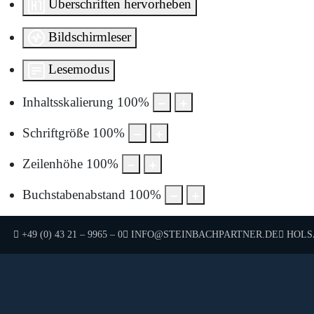
Überschriften hervorheben
Bildschirmleser
Lesemodus
Inhaltsskalierung
100
%
Schriftgröße
100
%
Zeilenhöhe
100
%
Buchstabenabstand
100
%
TELEFON:
E-MAIL:
HOLSA
+49 (0) 43 21 – 9965 – 0
INFO@STEINBACHPARTNER.DE
Um sie anzuzeigen, müs
Durch die