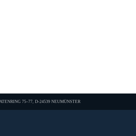
TENRING 75–77, D-24539 NEUMÜNSTER
Diese Karte wird von Google Maps bereitgestellt.
sen Sie die Nutzung von Google Maps in den Datenschutzei
 Anzeige akzeptieren Sie die
Nutzungsbedingungen
von go
Karte laden
Cookie-Einstellungen