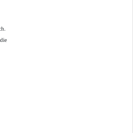
ch.
die