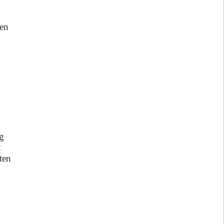
nen
ng
t
ten