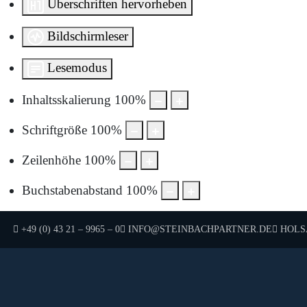
Überschriften hervorheben
Bildschirmleser
Lesemodus
Inhaltsskalierung
100
%
Schriftgröße
100
%
Zeilenhöhe
100
%
Buchstabenabstand
100
%
TELEFON:
E-MAIL:
HOLSA
+49 (0) 43 21 – 9965 – 0
INFO@STEINBACHPARTNER.DE
Um sie anzuzeigen, müs
Durch die