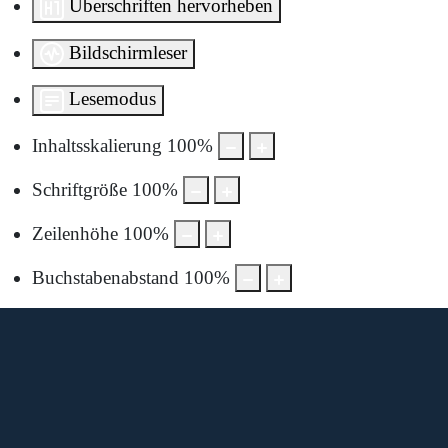
Überschriften hervorheben
Bildschirmleser
Lesemodus
Inhaltsskalierung
100
%
Schriftgröße
100
%
Zeilenhöhe
100
%
Buchstabenabstand
100
%
Diese Karte wird von Google Maps bereitgestellt.
Um sie anzuzeigen, müssen Sie die Nutzung von Google
Maps in den Datenschutzeinstellungen aktivieren.
Durch die Anzeige akzeptieren Sie die
Nutzungsbedingungen
von google.com.
Karte laden
Cookie-Einstellungen