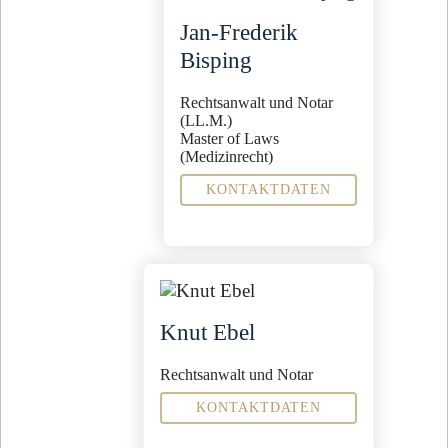
Weiterer Tätigkeitsschwerpunkt
Arbeitsrecht
Jan-Frederik
Sekretariat
Bisping
Shanna-Catharina Magaß
s.magass@steinbachpartner.de
Rechtsanwalt und Notar
04321 - 9965 -26
(LL.M.)
Master of Laws
(Medizinrecht)
KONTAKTDATEN
Fachanwalt für
Medizinrecht
Familienrecht
Weiterer
Tätigkeitsschwerpunkt
Versicherungsrecht
Knut Ebel
Sekretariat
Maren Prziwara
Rechtsanwalt und Notar
m.prziwara@steinbachpartner.de
04321 - 9965 -32
KONTAKTDATEN
Fachanwalt für