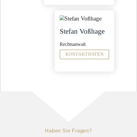
Verkehrsrecht
Familienrecht
Miet- und
Wohnungseigentumsrecht
Sekretariat
Stefan Voßhage
Sonja Küther
s.kuether@steinbachpartner.de
Rechtsanwalt
04321 - 9965 -39
KONTAKTDATEN
Fachanwalt für
Arbeitsrecht
Familienrecht
Weitere
Tätigkeitsschwerpunkte
Sozialrecht
Allgemeines Zivilrecht
Sekretariat
Christien Hnida
c.hnida@steinbachpartner.de
04321 - 9965 -29
Haben Sie Fragen?