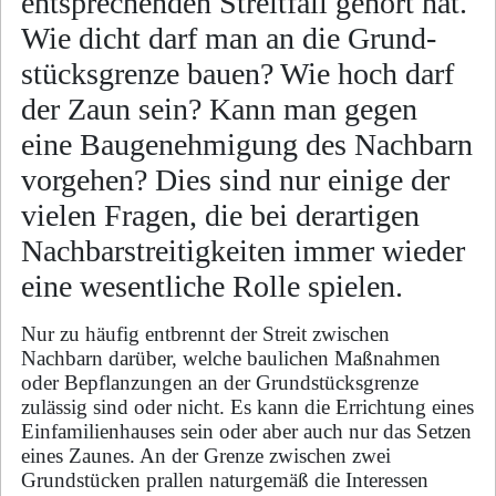
entsprechenden Streitfall gehört hat.
Wie dicht darf man an die Grund­
stücks­gren­ze bauen? Wie hoch darf
der Zaun sein? Kann man gegen
eine Bau­ge­neh­mi­gung des Nach­barn
vorgehen? Dies sind nur einige der
vielen Fragen, die bei derartigen
Nach­bar­strei­tig­kei­ten immer wieder
eine wesentliche Rolle spielen.
Nur zu häufig entbrennt der Streit zwischen
Nachbarn darüber, welche baulichen Maßnahmen
oder Bepflanzungen an der Grundstücksgrenze
zulässig sind oder nicht. Es kann die Er­rich­tung ei­nes
Einfamilienhauses sein oder aber auch nur das Setzen
eines Zaunes. An der Gren­ze zwi­schen zwei
Grundstücken prallen naturgemäß die Interessen