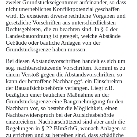
zweier Grund­stücks­ei­gen­tü­mer auf­ein­an­der, so dass
nicht unerhebliches Konfliktpotenzial geschaffen
wird. Es exi­stie­ren diverse recht­li­che Vorgaben und
gesetzliche Vorschriften aus unterschiedlichsten
Rechts­ge­bie­ten, die zu be­ach­ten sind. In § 6 der
Landesbauordnung ist geregelt, welche Ab­stän­de
Gebäude oder bauliche An­la­gen von der
Grundstücksgrenze haben müssen.
Bei diesen Abstandsvorschriften handelt es sich um
sog. nachbarschützende Vorschriften. Kommt es zu
einem Verstoß gegen die Abstandsvorschriften, so
kann der betroffene Nachbar ggf. ein Ein­schrei­ten
der Bauaufsichtsbehörde verlangen. Liegt z.B.
bezüglich einer baulichen Maß­nah­me an der
Grundstücksgrenze eine Baugenehmigung für den
Nachbarn vor, so be­steht die Mög­lich­keit, einen
Nachbarwiderspruch bei der Aufsichtsbehörde
einzureichen. Nach­bar­schüt­zend sind aber auch die
Regelungen in § 22 BImSchG, wonach Anlagen so
zu er­rich­ten und zu betreiben sind, dass schädliche