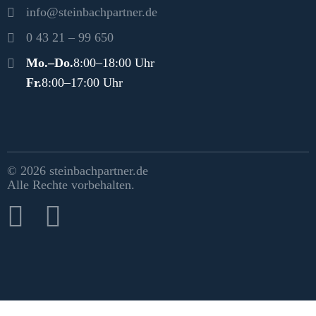
info@steinbachpartner.de
0 43 21 – 99 650
Öffnungszeiten
Mo.–Do.
8:00–18:00 Uhr
Fr.
8:00–17:00 Uhr
Rechtliches & Social Media
© 2026 steinbachpartner.de
Alle Rechte vorbehalten.