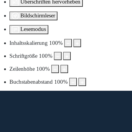
Überschriften hervorheben
Bildschirmleser
Lesemodus
Inhaltsskalierung
100
%
Schriftgröße
100
%
Zeilenhöhe
100
%
Buchstabenabstand
100
%
Diese Karte wird von Google Maps bereitgestellt.
Um sie anzuzeigen, müssen Sie die Nutzung von Google
Maps in den Datenschutzeinstellungen aktivieren.
Durch die Anzeige akzeptieren Sie die
Nutzungsbedingungen
von google.com.
Karte laden
Cookie-Einstellungen