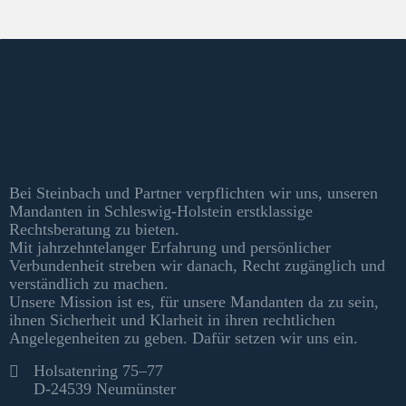
Kontakt & Informationen
Bei Steinbach und Partner verpflichten wir uns, unseren
Mandanten in Schleswig-Holstein erstklassige
Rechtsberatung zu bieten.
Mit jahrzehntelanger Erfahrung und persönlicher
Verbundenheit streben wir danach, Recht zugänglich und
verständlich zu machen.
Unsere Mission ist es, für unsere Mandanten da zu sein,
ihnen Sicherheit und Klarheit in ihren rechtlichen
Angelegenheiten zu geben. Dafür setzen wir uns ein.
Kontakt
Holsatenring 75–77
D-24539 Neumünster