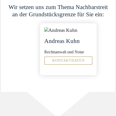
Wir setzen uns zum Thema Nachbarstreit
an der Grundstücksgrenze für Sie ein:
Andreas Kuhn
Rechtsanwalt und Notar
KONTAKTDATEN
Fachanwalt für
Bau- und Architektenrecht
Erbrecht
Verwaltungsrecht
Sekretariat
Liscina Lubomierski
l.lubomierski@steinbachpartner.de
04321 - 9965 -21