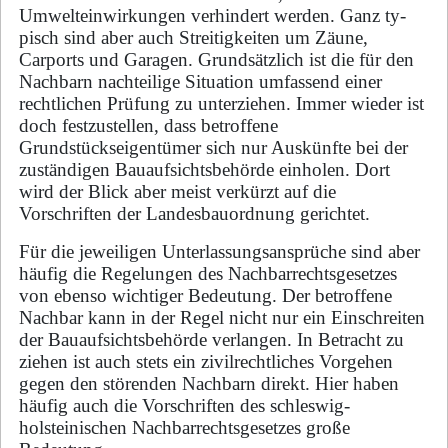
Umwelteinwirkungen verhindert werden. Ganz ty­
pisch sind aber auch Strei­tig­kei­ten um Zäune,
Carports und Garagen. Grundsätzlich ist die für den
Nachbarn nachteilige Si­tua­ti­on umfassend einer
rechtlichen Prüfung zu unterziehen. Im­mer wieder ist
doch festzustellen, dass betroffene
Grundstückseigentümer sich nur Auskünfte bei der
zuständigen Bau­auf­sichts­be­hör­de einholen. Dort
wird der Blick aber meist verkürzt auf die
Vorschriften der Landesbauordnung ge­rich­tet.
Für die jeweiligen Unterlassungsansprüche sind aber
häufig die Regelungen des Nach­bar­rechts­ge­set­zes
von ebenso wichtiger Bedeutung. Der betroffene
Nachbar kann in der Regel nicht nur ein Ein­schrei­ten
der Bauaufsichtsbehörde verlangen. In Betracht zu
ziehen ist auch stets ein zi­vil­recht­li­ches Vorgehen
gegen den störenden Nachbarn direkt. Hier haben
häufig auch die Vor­schrif­ten des schleswig-
holsteinischen Nachbarrechtsgesetzes große