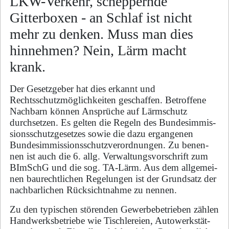
LKW-Verkehr, scheppernde
Gitterboxen - an Schlaf ist nicht
mehr zu denken. Muss man dies
hinnehmen? Nein, Lärm macht
krank.
Der Gesetzgeber hat dies erkannt und
Rechtsschutzmöglichkeiten geschaffen. Betroffene
Nach­barn können Ansprüche auf Lärmschutz
durchsetzen. Es gelten die Regeln des Bun­des­im­mis­
sions­schutz­ge­set­zes sowie die dazu ergangenen
Bundesimmissionsschutzverordnungen. Zu be­nen­
nen ist auch die 6. allg. Verwaltungsvorschrift zum
BImSchG und die sog. TA-Lärm. Aus dem all­ge­mei­
nen baurechtlichen Regelungen ist der Grundsatz der
nachbarlichen Rück­sicht­nah­me zu nen­nen.
Zu den typischen störenden Gewerbebetrieben zählen
Handwerksbetriebe wie Tischlereien, Au­to­werk­stät­