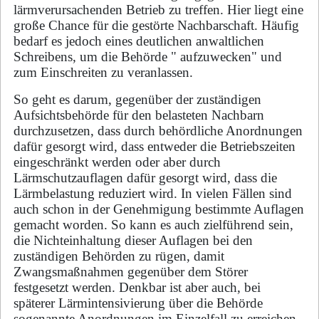
lärmverursachenden Betrieb zu treffen. Hier liegt eine
große Chance für die gestörte Nachbarschaft. Häufig
bedarf es jedoch eines deut­li­chen anwaltlichen
Schreibens, um die Behörde " aufzuwecken" und
zum Einschreiten zu ver­an­las­sen.
So geht es darum, gegenüber der zuständigen
Aufsichtsbehörde für den belasteten Nach­barn
durchzusetzen, dass durch behördliche Anordnungen
dafür gesorgt wird, dass entweder die Be­triebs­zei­ten
eingeschränkt werden oder aber durch
Lärmschutzauflagen dafür gesorgt wird, dass die
Lärmbelastung reduziert wird. In vielen Fällen sind
auch schon in der Genehmigung be­stimm­te Auflagen
gemacht worden. So kann es auch zielführend sein,
die Nichteinhaltung dieser Auf­la­gen bei den
zuständigen Behörden zu rügen, damit
Zwangsmaßnahmen gegenüber dem Stö­rer
festgesetzt werden. Denkbar ist aber auch, bei
späterer Lärmintensivierung über die Be­hör­de
sogenannte Anordnungen im Einzelfall zu erreichen,