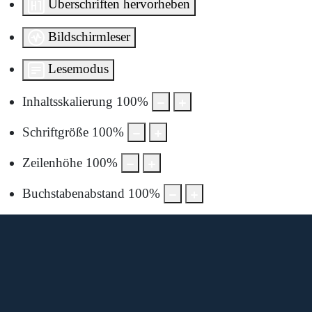
Überschriften hervorheben
Bildschirmleser
Lesemodus
Inhaltsskalierung
100
%
Schriftgröße
100
%
Zeilenhöhe
100
%
Buchstabenabstand
100
%
Diese Karte wird von Google Maps bereitgestellt.
Um sie anzuzeigen, müssen Sie die Nutzung von Google
Maps in den Datenschutzeinstellungen aktivieren.
Durch die Anzeige akzeptieren Sie die
Nutzungsbedingungen
von google.com.
Karte laden
Cookie-Einstellungen