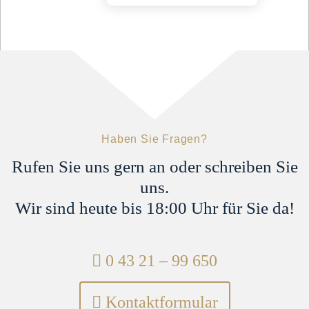
Bau- und Architektenrecht
Erbrecht
Verwaltungsrecht
Sekretariat
Liscina Lubomierski
l.lubomierski@steinbachpartner.de
04321 - 9965 -21
Haben Sie Fragen?
Rufen Sie uns gern an oder schreiben Sie
uns.
Wir sind heute bis 18:00 Uhr für Sie da!
Telefon:
0 43 21 – 99 650
Kontaktformular