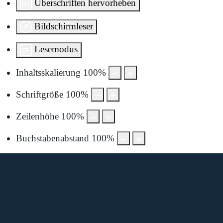
Überschriften hervorheben
Bildschirmleser
Lesemodus
Inhaltsskalierung
100
%
Schriftgröße
100
%
Zeilenhöhe
100
%
Buchstabenabstand
100
%
Diese Karte wird von Google Maps bereitgestellt.
Um sie anzuzeigen, müssen Sie die Nutzung von Google
Maps in den Datenschutzeinstellungen aktivieren.
Durch die Anzeige akzeptieren Sie die
Nutzungsbedingungen
von google.com.
Karte laden
Cookie-Einstellungen