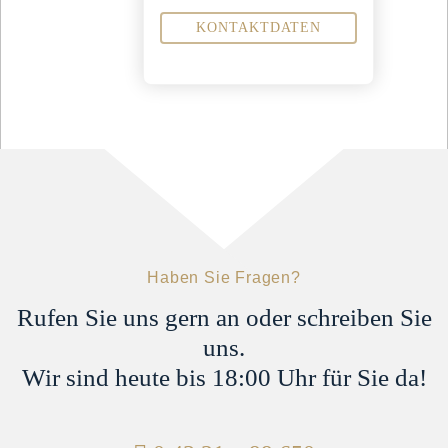
p.pfeiffer@steinbachpartner.de
04321 - 9965 -22
KONTAKTDATEN
Fachanwalt für
Verkehrsrecht
Familienrecht
Miet- und
Wohnungseigentumsrecht
Sekretariat
Sonja Küther
s.kuether@steinbachpartner.de
04321 - 9965 -39
Haben Sie Fragen?
Rufen Sie uns gern an oder schreiben Sie
uns.
Wir sind heute bis 18:00 Uhr für Sie da!