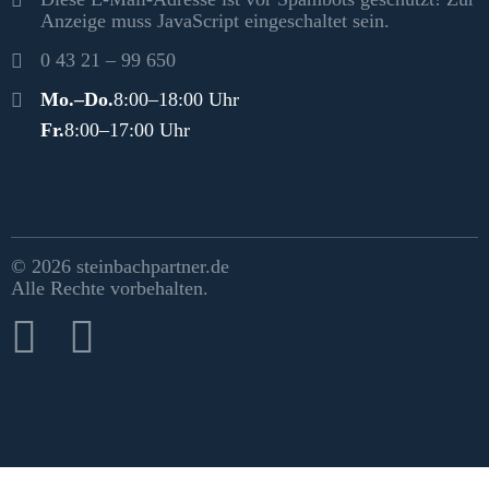
Anzeige muss JavaScript eingeschaltet sein.
0 43 21 – 99 650
Öffnungszeiten
Mo.–Do.
8:00–18:00 Uhr
Fr.
8:00–17:00 Uhr
Rechtliches & Social Media
© 2026 steinbachpartner.de
Alle Rechte vorbehalten.