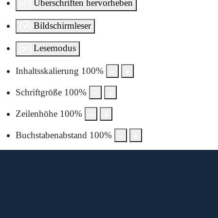
Überschriften hervorheben
Bildschirmleser
Lesemodus
Inhaltsskalierung
100
%
Schriftgröße
100
%
Zeilenhöhe
100
%
Buchstabenabstand
100
%
Diese Karte wird von Google Maps bereitgestellt.
Um sie anzuzeigen, müssen Sie die Nutzung von Google
Maps in den Datenschutzeinstellungen aktivieren.
Durch die Anzeige akzeptieren Sie die
Nutzungsbedingungen
von google.com.
Karte laden
Cookie-Einstellungen