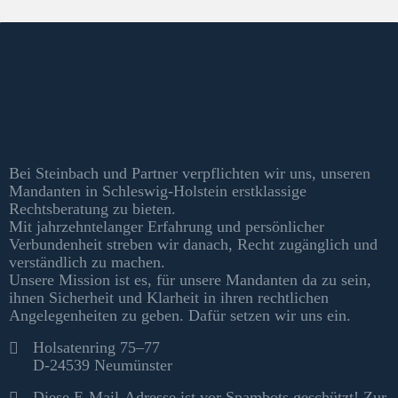
Kontakt & Informationen
Bei Steinbach und Partner verpflichten wir uns, unseren
Mandanten in Schleswig-Holstein erstklassige
Rechtsberatung zu bieten.
Mit jahrzehntelanger Erfahrung und persönlicher
Verbundenheit streben wir danach, Recht zugänglich und
verständlich zu machen.
Unsere Mission ist es, für unsere Mandanten da zu sein,
ihnen Sicherheit und Klarheit in ihren rechtlichen
Angelegenheiten zu geben. Dafür setzen wir uns ein.
Kontakt
Holsatenring 75–77
D-24539 Neumünster
Diese E-Mail-Adresse ist vor Spambots geschützt! Zur